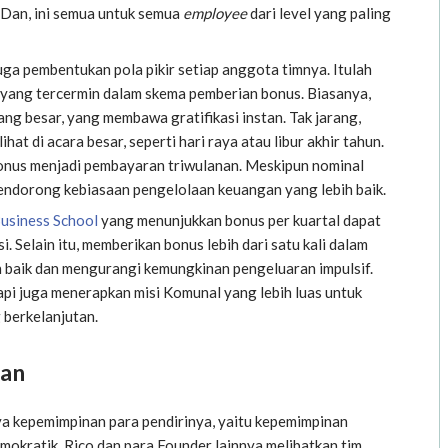
 Dan, ini semua untuk semua
employee
dari level yang paling
juga pembentukan pola pikir setiap anggota timnya. Itulah
l yang tercermin dalam skema pemberian bonus. Biasanya,
g besar, yang membawa gratifikasi instan. Tak jarang,
at di acara besar, seperti hari raya atau libur akhir tahun.
bonus menjadi pembayaran triwulanan. Meskipun nominal
 mendorong kebiasaan pengelolaan keuangan yang lebih baik.
usiness School
yang menunjukkan bonus per kuartal dapat
. Selain itu, memberikan bonus lebih dari satu kali dalam
 baik dan mengurangi kemungkinan pengeluaran impulsif.
api juga menerapkan misi Komunal yang lebih luas untuk
berkelanjutan.
han
a kepemimpinan para pendirinya, yaitu kepemimpinan
okratik, Rico dan para Founder lainnya melibatkan tim