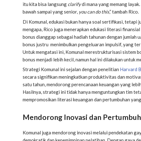
itu kita bisa langsung
clarify
di mana yang memang layak.
bawah sampai yang senior,
you can do this
,” tambah Rico.
Di Komunal, edukasi bukan hanya soal sertifikasi, tetapi 
mengapa, Rico juga menerapkan edukasi literasi finansia
bonus dianggap sebagai hadiah tahunan dengan jumlah uan
bonus justru menimbulkan pengeluaran impulsif, yang terlih
Untuk mengatasi ini, Komunal merestrukturisasi sistem 
bonus menjadi lebih kecil, namun hal ini dilakukan untuk
Strategi Komunal ini sejalan dengan penelitian
Harvard B
secara signifikan meningkatkan produktivitas dan motivasi
satu tahun, mendorong perencanaan keuangan yang lebih
Hasilnya, strategi ini tidak hanya menguntungkan tim tet
mempromosikan literasi keuangan dan pertumbuhan yang 
Mendorong Inovasi dan Pertumbu
Komunal juga mendorong inovasi melalui pendekatan gay
demokratik dan kepemimpinan pelatihan. Dengan gaya dem