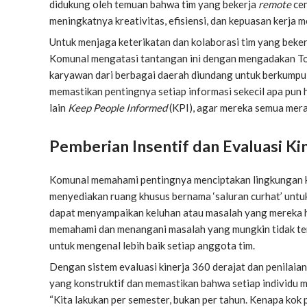
didukung oleh temuan bahwa tim yang bekerja
remote
ce
meningkatnya kreativitas, efisiensi, dan kepuasan kerja m
Untuk menjaga keterikatan dan kolaborasi tim yang beker
Komunal mengatasi tantangan ini dengan mengadakan Town
karyawan dari berbagai daerah diundang untuk berkumpul d
memastikan pentingnya setiap informasi sekecil apa pun 
lain
Keep People Informed
(KPI), agar mereka semua mera
Pemberian Insentif dan Evaluasi Kin
Komunal memahami pentingnya menciptakan lingkungan kerj
menyediakan ruang khusus bernama ‘saluran curhat’ untu
dapat menyampaikan keluhan atau masalah yang mereka ha
memahami dan menangani masalah yang mungkin tidak ter
untuk mengenal lebih baik setiap anggota tim.
Dengan sistem evaluasi kinerja 360 derajat dan penilaia
yang konstruktif dan memastikan bahwa setiap individu mem
“Kita lakukan per semester, bukan per tahun. Kenapa kok