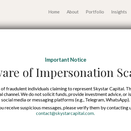
Home
About
Portfolio
Insights
i Pengelolaan Tim yang
Important Notice
munal untuk Tumbuh 
are of Impersonation S
Published on:
29 Jul 2024
of fraudulent individuals claiming to represent Skystar Capital. Th
tal channel. We do not solicit funds, provide investment advice, or i
social media or messaging platforms (e.g., Telegram, WhatsApp).
Indonesian
you receive suspicious messages, please verify them by contacting u
contact@skystarcapital.com
.