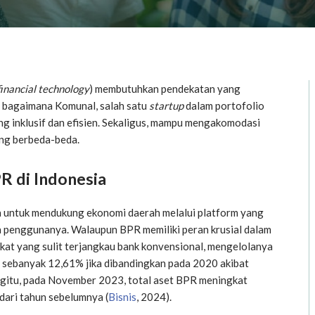
financial technology
) membutuhkan pendekatan yang
hat bagaimana Komunal, salah satu
startup
dalam portofolio
ng inklusif dan efisien. Sekaligus, mampu mengakomodasi
ang berbeda-beda.
R di Indonesia
ma untuk mendukung ekonomi daerah melalui platform yang
 penggunanya. Walaupun BPR memiliki peran krusial dalam
at yang sulit terjangkau bank konvensional, mengelolanya
 sebanyak 12,61% jika dibandingkan pada 2020 akibat
egitu, pada November 2023, total aset BPR meningkat
dari tahun sebelumnya (
Bisnis
, 2024).