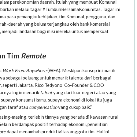
 dalam perekonomian daerah. Itulah yang membuat Komunal
barkan melalui tagar #TumbuhBersamaKomunitas. Tagar ini
a para pemangku kebijakan, tim Komunal, pengguna, dan
ah-daerah yang belum terjangkau oleh bank komersial
ia, menjadi landasan bagi misi mereka untuk memperkuat
an Tim
Remote
ja
Work From Anywhere
(WFA). Meskipun konsep ini masih
ya sebagai peluang untuk menarik talenta dari berbagai
, seperti Jakarta. Rico Tedyono, Co-Founder & COO
arnya ingin menarik
talent
yang dari luar negeri atau yang
 supaya konsumsi kamu, supaya ekonomi di lokal itu juga
gan taraf atau
compensation
yang cukup baik.”​
ing-masing, terlebih timnya yang berada di kawasan rural,
lain berdampak positif terhadap ekonomi, penelitian
ote
dapat menambah produktivitas anggota tim. Hal ini