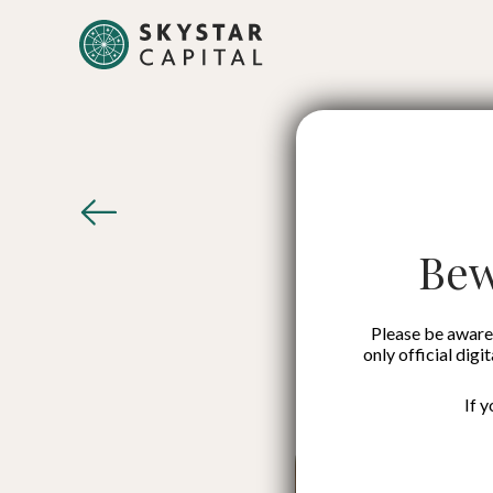
Pelajar
ala Ko
Bew
Please be aware 
only official digi
If 