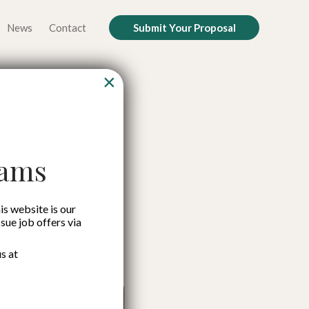
News
Contact
Submit Your Proposal
×
 Efektif
Bersama
cams
is website is our
ssue job offers via
s at