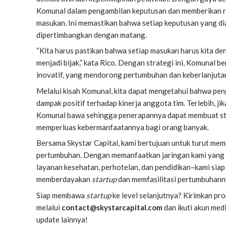
Komunal dalam pengambilan keputusan dan memberikan ru
masukan. Ini memastikan bahwa setiap keputusan yang dia
dipertimbangkan dengan matang.
“Kita harus pastikan bahwa setiap masukan harus kita den
menjadi bijak,” kata Rico​​. Dengan strategi ini, Komunal 
inovatif, yang mendorong pertumbuhan dan keberlanjuta
Melalui kisah Komunal, kita dapat mengetahui bahwa pe
dampak positif terhadap kinerja anggota tim. Terlebih, jik
Komunal bawa sehingga penerapannya dapat membuat st
memperluas kebermanfaatannya bagi orang banyak.
Bersama Skystar Capital, kami bertujuan untuk turut mem
pertumbuhan. Dengan memanfaatkan jaringan kami yang l
layanan kesehatan, perhotelan, dan pendidikan–kami sia
memberdayakan
startup
dan memfasilitasi pertumbuhann
Siap membawa
startup
ke level selanjutnya? Kirimkan pr
melalui
contact@skystarcapital.com
dan ikuti akun medi
update lainnya
!