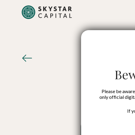
[Infogr
Bew
Please be aware 
only official digi
If 