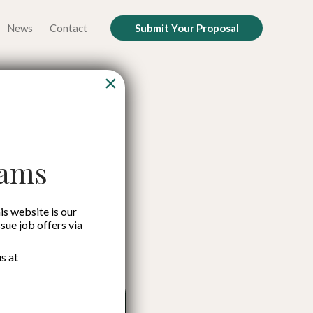
News
Contact
Submit Your Proposal
×
g Tumbuh
cams
is website is our
ssue job offers via
s at