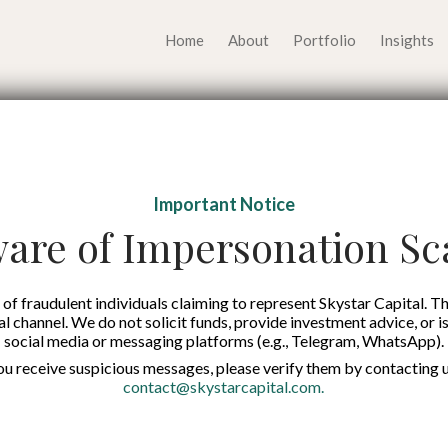
Home
About
Portfolio
Insights
afik] Fintech Lendin
Important Notice
Pesat di Indonesia
are of Impersonation S
Published on:
20 Nov 2024
of fraudulent individuals claiming to represent Skystar Capital. Th
tal channel. We do not solicit funds, provide investment advice, or i
social media or messaging platforms (e.g., Telegram, WhatsApp).
Indonesian
you receive suspicious messages, please verify them by contacting u
contact@skystarcapital.com
.