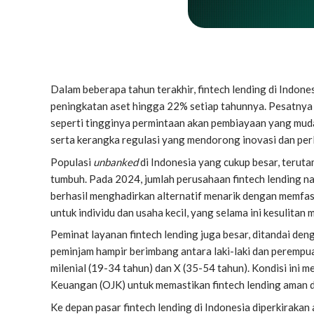
Dalam beberapa tahun terakhir, fintech lending di Indon
peningkatan aset hingga 22% setiap tahunnya. Pesatnya 
seperti tingginya permintaan akan pembiayaan yang mudah
serta kerangka regulasi yang mendorong inovasi dan pe
Populasi
unbanked
di Indonesia yang cukup besar, teruta
tumbuh. Pada 2024, jumlah perusahaan fintech lending naik
berhasil menghadirkan alternatif menarik dengan memfasil
untuk individu dan usaha kecil, yang selama ini kesulita
Peminat layanan fintech lending juga besar, ditandai de
peminjam hampir berimbang antara laki-laki dan perempua
milenial (19-34 tahun) dan X (35-54 tahun). Kondisi ini 
Keuangan (OJK) untuk memastikan fintech lending aman d
Ke depan pasar fintech lending di Indonesia diperkiraka