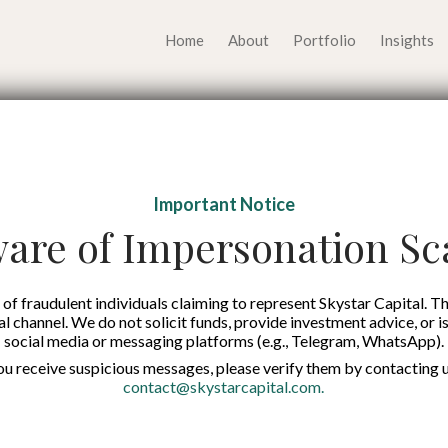
Home
About
Portfolio
Insights
: Aksesibilitas Bantu
Important Notice
 Inklusif Bagi Masya
are of Impersonation S
Indonesia
of fraudulent individuals claiming to represent Skystar Capital. Th
tal channel. We do not solicit funds, provide investment advice, or i
social media or messaging platforms (e.g., Telegram, WhatsApp).
Published on:
31 Oct 2022
you receive suspicious messages, please verify them by contacting u
contact@skystarcapital.com
.
English