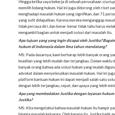
Hingga ketika saya bekerja di sebuah perusahaan
startup
memilih bidang hukum. Hal ini juga didorong oleh riset y
menghadapi masalah hukum yang signifikan, dan 71 perse
yang sulit didapatkan. Karena mereka menganggap masal
tidak percaya diri, dan benar-benar tidak tahu harus mel
mengambil bagian untuk menjadi solusi dari masalah itu.
Apa tujuan yang yang ingin dicapai oleh Justika? Bag
hukum di Indonesia dalam lima tahun mendatang?
MS: Pada dasarnya, kami berharap lebih banyak orang y
keadilan yang lebih mudah dan terjangkau. Dalam waktu d
banyak orang bahwa ada solusi hukum yang mudah diguna
advokat dalam menyelesaikan masalah hukum. Hal ini jug
platform bantuan hukum ini dapat menjadi salah satu sol
dengan lebih terjangkau, cepat, dan upaya yang lebih min
Apa yang membedakan Justika dengan layanan hukum da
Justika?
MS: Kita mengetahui bahwa masalah hukum itu hampir past
hingga masalah keluarga. Oleh karena itu, Justika hadi