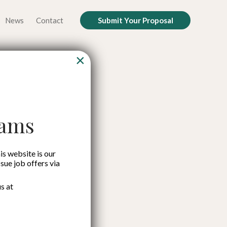
News
Contact
Submit Your Proposal
×
an Hukum
rakat
cams
is website is our
ssue job offers via
s at