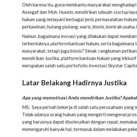
Oleh karena itu, guna membantu masyarakat menghadap
Assegaf dan Muh. Husein, mendirikan sebuah
startup
laya
hukum yang melayani berbagai jenis permasalahan hukum, 
perkawinan, hutang piutang, waris, bisnis, kontrak usaha,
Namun, bagaimana inovasi yang dilakukan dapat memba
terbentuknya
platform
bantuan hukum, serta bagaimana la
masyarakat, tetapi juga bisnis? Simak rangkuman petik
mendirikan Justika, platform bantuan hukum yang inklusi
merupakan salah satu portofolio investasi Skystar Capita
Latar Belakang Hadirnya Justika
Apa yang memotivasi Anda mendirikan Justika? Apakah 
MS: Saya pernah bekerja di salah satu perusahaan yang me
Tidak adanya orang hukum yang mengerti mengenai prose
yang harusnya dapat diselesaikan dengan cepat, memakan
memengaruhi banyak hal, termasuk dalam melakukan peke