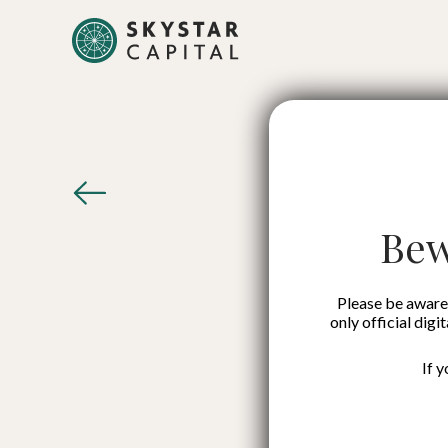
Justika
yang
Bew
Please be aware 
only official digi
If 