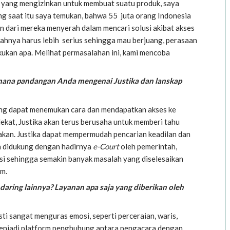
yang mengizinkan untuk membuat suatu produk, saya
ang saat itu saya temukan, bahwa 55 juta orang Indonesia
n dari mereka menyerah dalam mencari solusi akibat akses
ahnya harus lebih serius sehingga mau berjuang, perasaan
akukan apa. Melihat permasalahan ini, kami mencoba
aimana pandangan Anda mengenai Justika dan lanskap
ang dapat menemukan cara dan mendapatkan akses ke
ekat, Justika akan terus berusaha untuk memberi tahu
kan. Justika dapat mempermudah pencarian keadilan dan
a didukung dengan hadirnya
e-Court
oleh pemerintah,
usi sehingga semakin banyak masalah yang diselesaikan
im.
ring lainnya? Layanan apa saja yang diberikan oleh
i sangat menguras emosi, seperti perceraian, waris,
r menjadi platform penghubung antara pengacara dengan