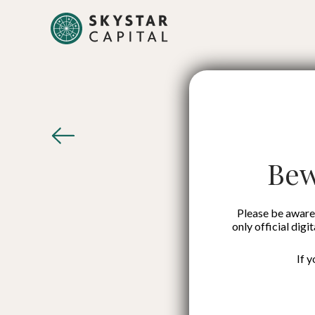
Menari
K
Bew
Please be aware 
only official digi
If 