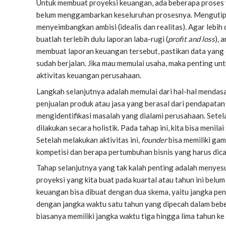
Untuk membuat proyeksi keuangan, ada beberapa proses y
belum menggambarkan keseluruhan prosesnya. Mengutip
menyeimbangkan ambisi (idealis dan realitas). Agar lebi
buatlah terlebih dulu laporan laba-rugi (
profit and loss
), 
membuat laporan keuangan tersebut, pastikan data yang 
sudah berjalan. Jika mau memulai usaha, maka penting un
aktivitas keuangan perusahaan.
Langkah selanjutnya adalah memulai dari hal-hal mendasa
penjualan produk atau jasa yang berasal dari pendapatan b
mengidentifikasi masalah yang dialami perusahaan. Setelah
dilakukan secara holistik. Pada tahap ini, kita bisa menila
Setelah melakukan aktivitas ini,
founder
bisa memiliki gam
kompetisi dan berapa pertumbuhan bisnis yang harus dic
Tahap selanjutnya yang tak kalah penting adalah menyesu
proyeksi yang kita buat pada kuartal atau tahun ini belum
keuangan bisa dibuat dengan dua skema, yaitu jangka pen
dengan jangka waktu satu tahun yang dipecah dalam bebe
biasanya memiliki jangka waktu tiga hingga lima tahun ke