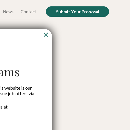
News
Contact
Submit Your Proposal
×
royeksi
is
cams
is website is our
ssue job offers via
s at