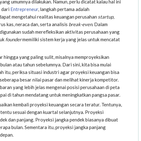
ang umumnya dilakukan. Namun, perlu dicatat kalau hal ini
 dari
Entrepreneur
, langkah pertama adalah
h dapat mengetahui realitas keuangan perusahan
startup
,
arus kas, neraca dan, serta analisis
break-even
. Dalam
digunakan sudah merefleksikan aktivitas perusahaan yang
tuk
founder
memiliki sistem kerja yang jelas untuk mencatat
r hingga yang paling sulit, misalnya memproyeksikan
ulan atau tahun sebelumnya. Dari sini, kita bisa mulai
 itu, periksa situasi industri agar proyeksi keuangan bisa
i seberapa besar nilai pasar dan melihat kinerja kompetitor.
baran yang lebih jelas mengenai posisi perusahaan di peta
apai di tahun mendatang untuk meningkatkan pangsa pasar.
aikan kembali proyeksi keuangan secara teratur. Tentunya,
 tentu sesuai dengan kuartal selanjutnya. Proyeksi
dek dan panjang. Proyeksi jangka pendek biasanya dibuat
rapa bulan. Sementara itu, proyeksi jangka panjang
 depan.