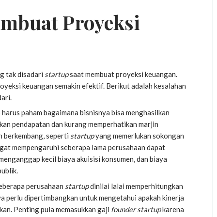
mbuat Proyeksi
g tak disadari
startup
saat membuat proyeksi keuangan.
oyeksi keuangan semakin efektif. Berikut adalah kesalahan
ari.
up harus paham bagaimana bisnisnya bisa menghasilkan
an pendapatan dan kurang memperhatikan marjin
h berkembang, seperti
startup
yang memerlukan sokongan
angat mempengaruhi seberapa lama perusahaan dapat
h menganggap kecil biaya akuisisi konsumen, dan biaya
ublik.
beberapa perusahaan
startup
dinilai lalai memperhitungkan
nya perlu dipertimbangkan untuk mengetahui apakah kinerja
kan. Penting pula memasukkan gaji
founder
startup
karena