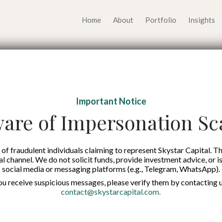
Home
About
Portfolio
Insights
k Investor dengan P
Important Notice
euangan yang Realist
are of Impersonation S
Published on:
7 Aug 2023
of fraudulent individuals claiming to represent Skystar Capital. Th
tal channel. We do not solicit funds, provide investment advice, or i
social media or messaging platforms (e.g., Telegram, WhatsApp).
English
you receive suspicious messages, please verify them by contacting u
contact@skystarcapital.com
.