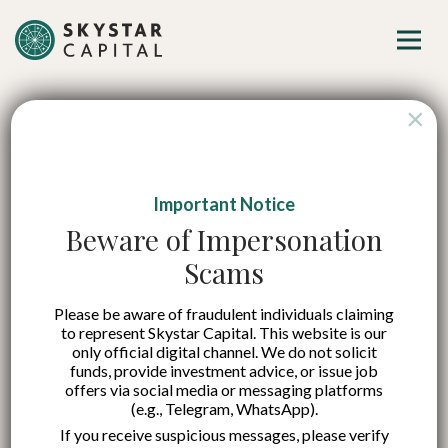
×
Important Notice
Embedded Finance:
Beware of Impersonation
Scams
Transaksi Digital
Please be aware of fraudulent individuals claiming
dalam Satu
to represent Skystar Capital. This website is our
only official digital channel. We do not solicit
Genggaman
funds, provide investment advice, or issue job
offers via social media or messaging platforms
(e.g., Telegram, WhatsApp).
If you receive suspicious messages, please verify
Published on:
9 Jan 2023