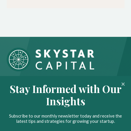
About
Portfolio
Stay Informed with Our
Insights
Contact
Insights
News
Privacy Policy
Subscribe to our monthly newsletter today and receive the
Stay Ahead with Our
latest tips and strategies for growing your startup.
Insights