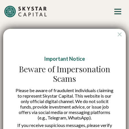
×
Important Notice
Fenomena “Bubble
Beware of Impersonation
Scams
Burst” di Industri
Please be aware of fraudulent individuals claiming
Startup
to represent Skystar Capital. This website is our
only official digital channel. We do not solicit
funds, provide investment advice, or issue job
Published on:
31 Oct 2022
offers via social media or messaging platforms
(e.g., Telegram, WhatsApp).
English
If you receive suspicious messages, please verify