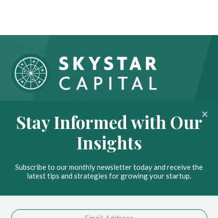
About
Portfolio
Stay Informed with Our
Insights
Contact
Insights
News
Privacy Policy
Subscribe to our monthly newsletter today and receive the
Stay Ahead with Our
latest tips and strategies for growing your startup.
Insights
SEND