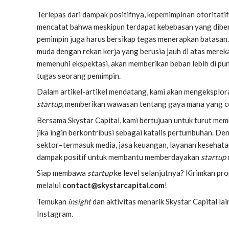
Terlepas dari dampak positifnya, kepemimpinan otoritatif
mencatat bahwa meskipun terdapat kebebasan yang diber
pemimpin juga harus bersikap tegas menerapkan batasan.
muda dengan rekan kerja yang berusia jauh di atas mereka
memenuhi ekspektasi, akan memberikan beban lebih di pu
tugas seorang pemimpin.
Dalam artikel-artikel mendatang, kami akan mengeksplo
startup
, memberikan wawasan tentang gaya mana yang co
Bersama Skystar Capital, kami bertujuan untuk turut me
jika ingin berkontribusi sebagai katalis pertumbuhan. D
sektor–termasuk media, jasa keuangan, layanan kesehata
dampak positif untuk membantu memberdayakan
startup
Siap membawa
startup
ke level selanjutnya? Kirimkan pr
melalui
contact@skystarcapital.com
!
Temukan
insight
dan aktivitas menarik Skystar Capital la
Instagram
.