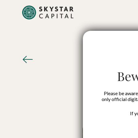
Kiat Me
Koers
Bew
Please be aware 
only official digi
If 