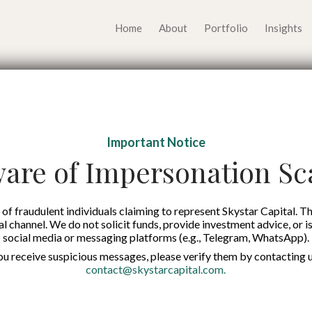
Home
About
Portfolio
Insights
ngaplikasikan Kepe
Important Notice
if dan Otoritatif di S
are of Impersonation S
Published on:
21 Jun 2024
of fraudulent individuals claiming to represent Skystar Capital. Th
tal channel. We do not solicit funds, provide investment advice, or i
social media or messaging platforms (e.g., Telegram, WhatsApp).
Indonesian
you receive suspicious messages, please verify them by contacting u
contact@skystarcapital.com
.