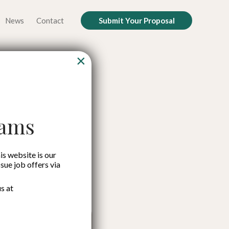
News
Contact
Submit Your Proposal
×
mimpinan
tartup
cams
is website is our
ssue job offers via
s at