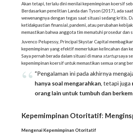
Akan tetapi, terlalu dini menilai kepemimpinan koersif s
Berdasarkan penelitian
Landa dan Tyson
(2017), ada saa
wewenangnya dengan tegas saat situasi sedang kritis. 
ketidakpastian finansial, pandemi, atau perubahan kebija
memastikan bahwa anggota tim mematuhi prosedur dan st
Juvenco Pelupessy, Principal Skystar Capital membagika
kepemimpinan yang efektif memerlukan kelincahan dan ke
Saya pernah berada dalam situasi di mana
startup
saya se
kepemimpinan koersif untuk memastikan semua orang ber
“Pengalaman ini pada akhirnya menga
hanya soal mengarahkan
, tetapi juga
orang lain untuk tumbuh dan berke
Kepemimpinan Otoritatif: Menginsp
Mengenai Kepemimpinan Otoritatif