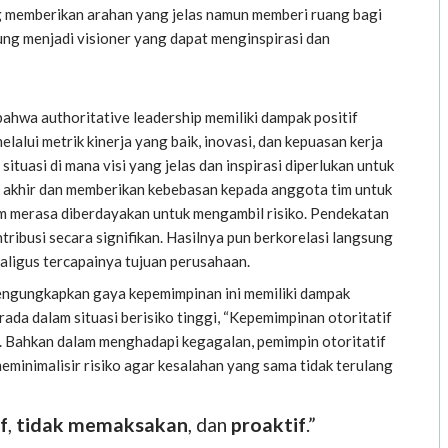
 memberikan arahan yang jelas namun memberi ruang bagi
rung menjadi visioner yang dapat menginspirasi dan
bahwa authoritative leadership memiliki dampak positif
elalui metrik kinerja yang baik, inovasi, dan kepuasan kerja
ituasi di mana visi yang jelas dan inspirasi diperlukan untuk
 akhir dan memberikan kebebasan kepada anggota tim untuk
m merasa diberdayakan untuk mengambil risiko. Pendekatan
ribusi secara signifikan. Hasilnya pun berkorelasi langsung
aligus tercapainya tujuan perusahaan.
mengungkapkan gaya kepemimpinan ini memiliki dampak
ada dalam situasi berisiko tinggi, “Kepemimpinan otoritatif
a. Bahkan dalam menghadapi kegagalan, pemimpin otoritatif
minimalisir risiko agar kesalahan yang sama tidak terulang
f
,
tidak memaksakan
, dan
proaktif
.”