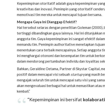
Kepemimpinan otoritatif adalah gaya kepemimpinan yang
kreativitas dan inovasi. Pemimpin yang otoritatif cende
memotivasi tim mereka untuk mencapai tujuan bersama.
Mengapa Gaya Ini Dianggap Efektif?
Hal tersebut selaras dengan penelitian
Goleman
(2000), 
tertinggi dibandingkan gaya lainnya. Hal ini ditunjukkan m
anggota tim. Gaya kepemimpinan ini sangat efektif dalam s
memandu tim. Pemimpin authoritative menetapkan tujuan
menentukan cara terbaik mencapainya. Setiap anggota ti
ini menghargai otonomi dan kesempatan tim untuk berkont
dalam mendorong pertumbuhan individu dan loyalitas sek
Bahkan, Geraldine Oetama, Partner di Skystar Capital, 
positif dalam mencapai visi sebuah
startup
yang masih ber
mengajak seluruh tim untuk mencapai satu visi yang sam
akan mengevaluasi berbagai hal untuk memastikan atau me
kembali.”
“Kepemimpinan ini bersifat
kolaborati