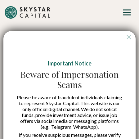
×
Important Notice
Menavigasi Undang-
Beware of Impersonation
Scams
Undang Cipta Kerja
Please be aware of fraudulent individuals claiming
di Indonesia dan
to represent Skystar Capital. This website is our
only official digital channel. We do not solicit
Implikasinya Bagi
funds, provide investment advice, or issue job
offers via social media or messaging platforms
(e.g., Telegram, WhatsApp).
Ketenagakerjaan
If you receive suspicious messages, please verify