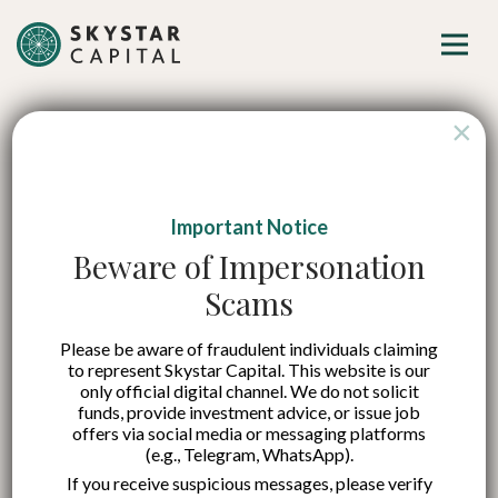
×
Important Notice
Pertimbangkan Hal
Beware of Impersonation
Scams
Ini sebelum Startup
Please be aware of fraudulent individuals claiming
Lakukan M&A atau
to represent Skystar Capital. This website is our
only official digital channel. We do not solicit
IPO
funds, provide investment advice, or issue job
offers via social media or messaging platforms
(e.g., Telegram, WhatsApp).
If you receive suspicious messages, please verify
Published on:
24 Jul 2023