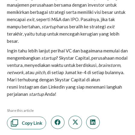
manajemen perusahaan bersama dengan investor untuk
memikirkan berbagai strategi serta memiliki visi besar untuk
mencapai
exit
, seperti M&A dan IPO. Pasalnya, jika tak
mampu bertahan,
startup
harus beralih ke strategi
exit
terakhir, yaitu tutup untuk mencegah kerugian yang lebih
besar.
Ingin tahu lebih lanjut perihal VC dan bagaimana memulai dan
mengembangkan
startup
? Skystar Capital, perusahaan modal
ventura, menyediakan waktu untuk berdiskusi,
brainstorm,
network
, atau
pitch
, di setiap Jumat ke-4 di setiap bulannya.
Mari
terhubung
dengan Skystar Capital di akun
resmi
Instagram
dan
Linkedin
yang siap menemani langkah
perjalanan
startup
Anda!
Share this article
Copy Link