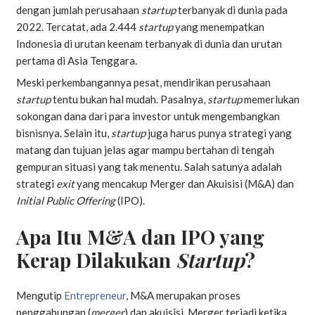
dengan jumlah perusahaan
startup
terbanyak di dunia pada
2022. Tercatat, ada 2.444
startup
yang menempatkan
Indonesia di urutan keenam terbanyak di dunia dan urutan
pertama di Asia Tenggara.
Meski perkembangannya pesat, mendirikan perusahaan
startup
tentu bukan hal mudah. Pasalnya,
startup
memerlukan
sokongan dana dari para investor untuk mengembangkan
bisnisnya. Selain itu,
startup
juga harus punya strategi yang
matang dan tujuan jelas agar mampu bertahan di tengah
gempuran situasi yang tak menentu. Salah satunya adalah
strategi
exit
yang mencakup Merger dan Akuisisi (M&A) dan
Initial Public Offering
(IPO).
Apa Itu M&A dan IPO yang
Kerap Dilakukan
Startup
?
Mengutip
Entrepreneur
, M&A merupakan proses
penggabungan (
merger
) dan akuisisi. Merger terjadi ketika