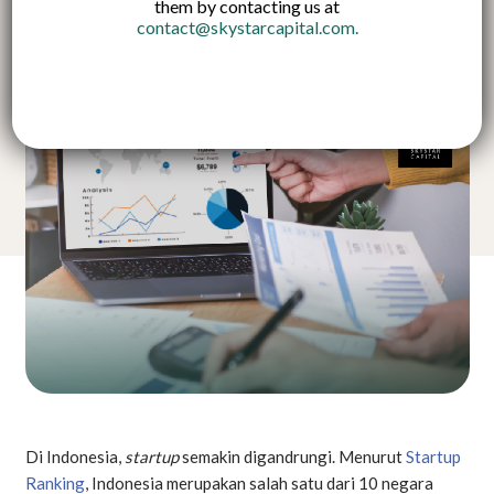
them by contacting us at
contact@skystarcapital.com
.
Indonesian
Di Indonesia,
startup
semakin digandrungi. Menurut
Startup
Ranking
, Indonesia merupakan salah satu dari 10 negara