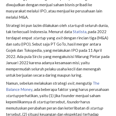
diwujudkan dengan menjual saham bisnis pribadi ke
masyarakat melalui IPO, atau menjual ke perusahaan lain
melalui M&A.
Strategi ini pun lazim dilakukan oleh
startup
di seluruh dunia,
tak terkecuali Indonesia. Menurut data
Statista
, pada 2022
terdapat empat
startu
p yang
exit
dengan rincian tiga (M&A)
dan satu (IPO). Sebut saja PT GoTo, hasil merger antara
Gojek dan Tokopedia, yang melakukan IPO pada 11 April
2022. Ada pula Sirclo yang mengakuisisi Warung Pintar pada
Januari 2022 karena adanya kesamaan misi, yaitu
mempermudah seluruh pelaku usaha kecil dan menengah
untuk berjualan secara daring maupun luring
.
Namun, sebelum melakukan strategi
exit
, mengutip
The
Balance Money
, ada beberapa faktor yang harus perusahaan
startup
perhatikan, yaitu (1) jika founder menjual saham
kepemilikannya di
startup
tersebut,
founder
harus
memutuskan perubahan peran dan keterlibatan di
startup
tersebut, (2) situasi keuangan dan ekspektasi terhadap